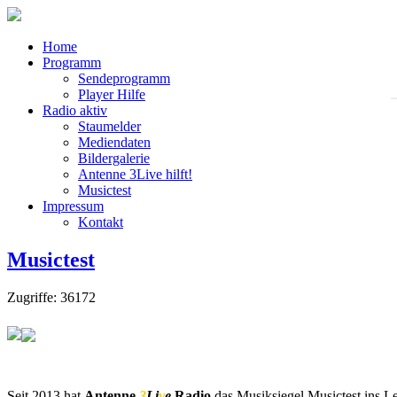
Home
Programm
Sendeprogramm
Player Hilfe
Radio aktiv
Staumelder
Mediendaten
Bildergalerie
Antenne 3Live hilft!
Musictest
Impressum
Kontakt
Musictest
Zugriffe: 36172
Seit 2013 hat
Antenne
3
Li
v
e
Radio
das Musiksiegel Musictest ins L