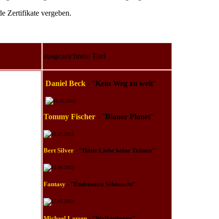
e Zertifikate vergeben.
ausgezeichnete Titel
Daniel Beck
- "
Kein Weg zu weit
"
15.02.2013
Tommy Fischer
- "
Blauer Planet
"
15.02.2013
Bert Silver
-
"Hätte Liebe keine Tränen"
13.03.2013
Fantasy
-
"Endstation Sehnsucht"
17.03.2013
Michael Larsen
-
"Wolkenberge"