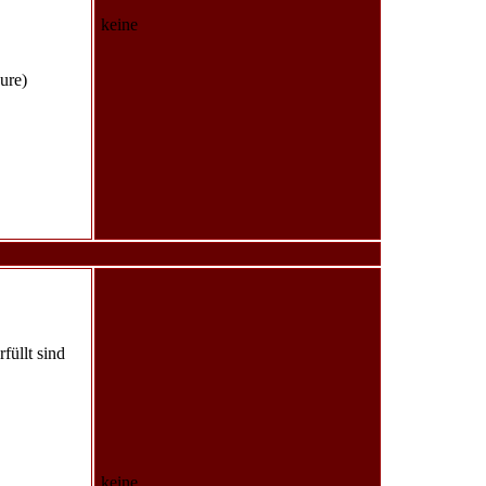
keine
ure)
füllt sind
keine