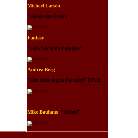
Michael Larsen
"Dieses eine Leben
"
21.10.2013
Fantasy
"Eine Nacht im Paradies
"
07.03.2014
Andrea Berg
"Der letzte tag im Paradies
"
DJMix
15.03.2014
Mike Bauhaus
"Joleen
"
-
11.04.2014