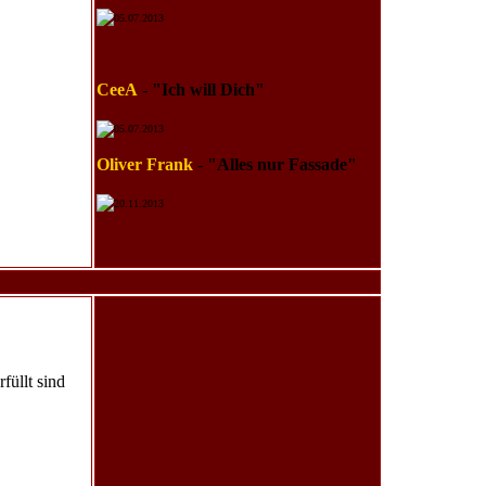
05.07.2013
CeeA
-
"Ich will Dich"
05.07.2013
Oliver Frank
-
"Alles nur Fassade"
20.11.2013
füllt sind