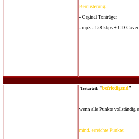
Bemusterung:
- Orginal Tonträger
- mp3 - 128 kbps + CD Cover
"
befriedigend
"
Testurteil:
wenn alle Punkte vollständig er
mind. erreichte Punkte: