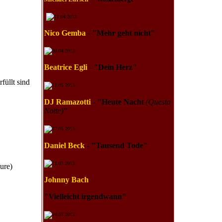
11.04.2013
Nico Gemba
-
"Mehr geht nicht"
30.04.2013
Beatrice Egli
-
"Dein Herz"
füllt sind
11.05.2013
DJ Ramazotti
-
"Heute Nacht
(Questa
Notte)
"
07.05.2013
Daniel Beck
-
"Tausend Tode
"
11.07.2013
ure)
Johnny Bach
"Vielleicht irgendwann
"
10.07.2013