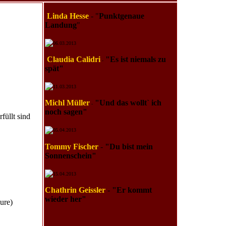
Linda Hesse
- "
Punktgenaue
Landung
"
06.03.2013
Claudia Calidri
"Es ist niemals zu
-
spät"
11.03.2013
Michl Müller
"Und das wollt` ich
-
noch sagen"
füllt sind
05.04.2013
Tommy Fischer
-
"Du bist mein
Sonnenschein"
15.04.2013
Chathrin Geissler
-
"Er kommt
wieder her"
ure)