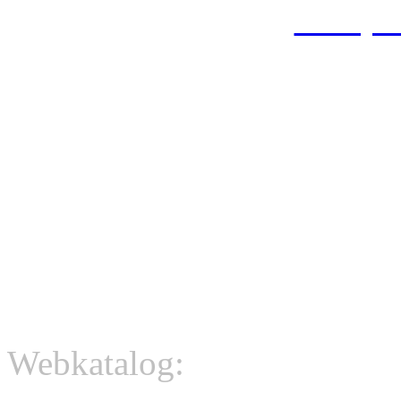
Scorpio
Sicherheitsdienste - Limo
& Künstl
Webkatalog: