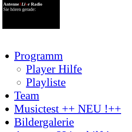
Antenne
3
Li
v
e
Radio
Sie hören gerade:
Jetzt Radio hören
Programm
Player Hilfe
Playliste
Team
Musictest ++ NEU !++
Bildergalerie