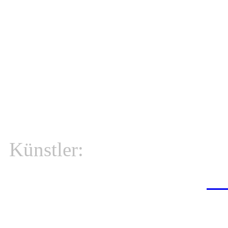
Künstler:
ra
Pop & Part