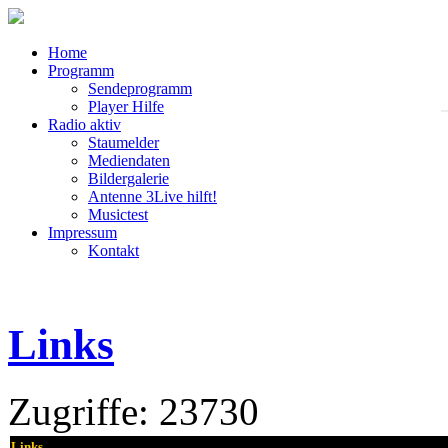
Home
Programm
Sendeprogramm
Player Hilfe
Radio aktiv
Staumelder
Mediendaten
Bildergalerie
Antenne 3Live hilft!
Musictest
Impressum
Kontakt
Links
Zugriffe: 23730
Links