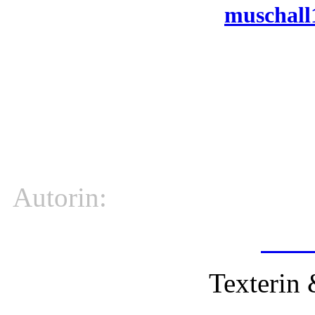
muschall
für Musikscha
Autorin:
Silk
Texterin