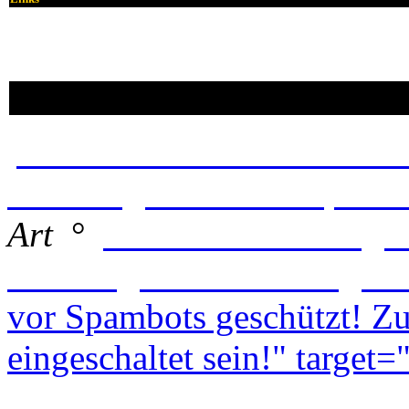
Unsere Werbepartner:
POP TOOLS - Die Sofware
webdesignfrisch - Graphic
Art
°
Walter G. - IT Prog
Bamberg Banner & Flags u
vor Spambots geschützt! Zu
eingeschaltet sein!
" target=
Ruhl - Webspace