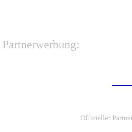
Partnerwerbung:
O-T
Portal f. Hö
Offizieller Partn