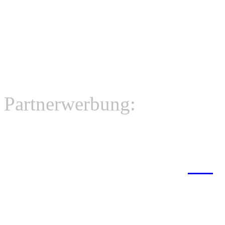
Partnerwerbung:
Jing
Jingle - Trailer - Show 