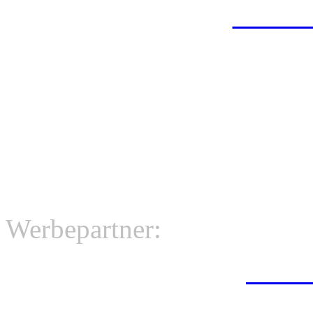
das 
Verteiler vo
Werbepartner:
Phone