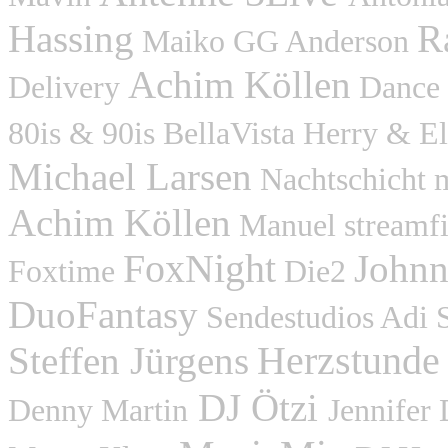
Hassing
R
Maiko GG Anderson
Achim Köllen
Delivery
Dance
80is & 90is BellaVista Herry & E
Michael Larsen
Nachtschicht 
Achim Köllen
Manuel streamfi
FoxNight
Johnn
Foxtime
Die2
DuoFantasy
Sendestudios Adi 
Herzstund
Steffen Jürgens
DJ Ötzi
Denny Martin
Jennifer